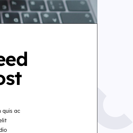
eed
ost
 quis ac
lit
dio