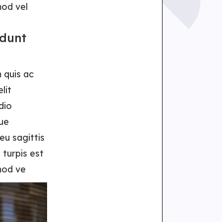
mod vel
idunt
 quis ac
lit
dio
ue
eu sagittis
 turpis est
mod ve