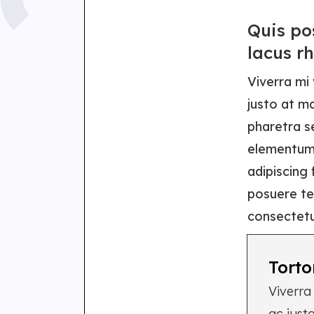
Quis po
lacus r
Viverra mi
justo at m
pharetra s
elementu
adipiscing
posuere tel
consectetu
Torto
Viverra
ac just