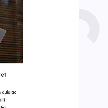
get
 quis ac
lit
dio