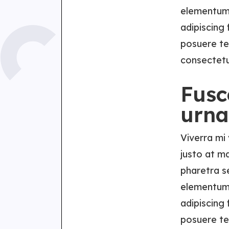
elementum 
adipiscing
posuere tel
consectetu
Fusc
urna
Viverra mi
justo at m
pharetra s
elementum 
adipiscing
posuere tel