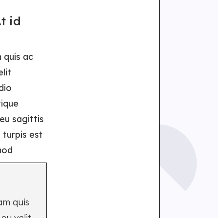
t id
 quis ac
lit
dio
tique
eu sagittis
 turpis est
mod
am quis
eu velit