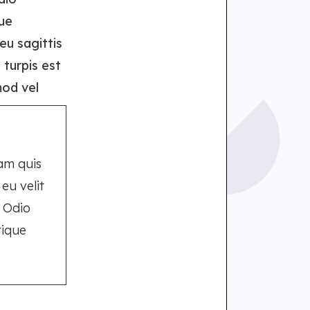
ue
eu sagittis
 turpis est
mod vel
am quis
eu velit
. Odio
tique