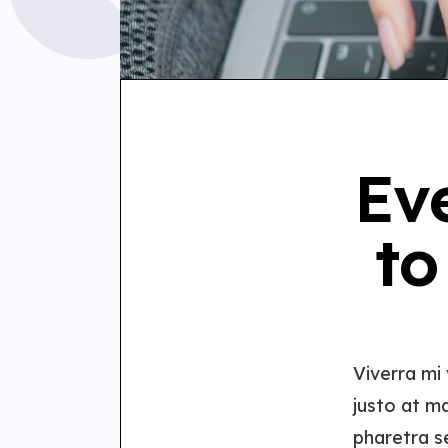
Ev
to
Viverra mi
justo at m
pharetra s