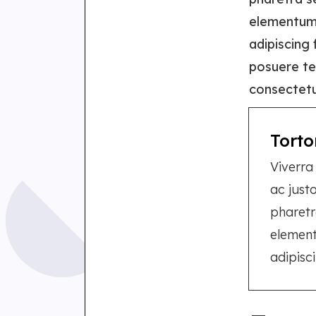
elementum 
adipiscing
posuere tel
consectetu
Torto
Viverra
ac just
pharetr
element
adipisc