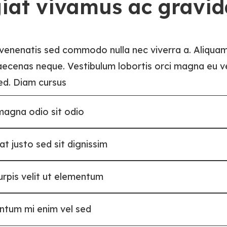
iat vivamus ac gravid
 venenatis sed commodo nulla nec viverra a. Aliquam
aecenas neque. Vestibulum lobortis orci magna eu ve
ed. Diam cursus
magna odio sit odio
t justo sed sit dignissim
urpis velit ut elementum
ntum mi enim vel sed