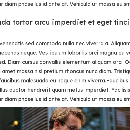
r diam phasellus id ante at. Vehicula ut massa euis
da tortor arcu imperdiet et eget tinc
 venenatis sed commodo nulla nec viverra a. Aliquam
aecenas neque. Vestibulum lobortis orci magna eu ve
ed. Diam cursus convallis elementum aliquam orci. O
amet massa nisl pretium rhoncus nunc diam. Tristiq
 faucibus malesuada eu neque enim viverra.Faucibus 
lus auctor hendrerit quam metus imperdiet. Facilisis
r diam phasellus id ante at. Vehicula ut massa euis