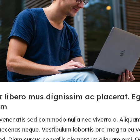
r libero mus dignissim ac placerat. E
im
 venenatis sed commodo nulla nec viverra a. Aliquam
aecenas neque. Vestibulum lobortis orci magna eu ve
ed. Diam cursus convallis elementum aliquam orci. O