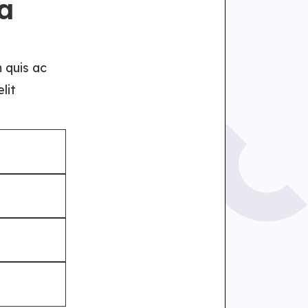
a
 quis ac
lit