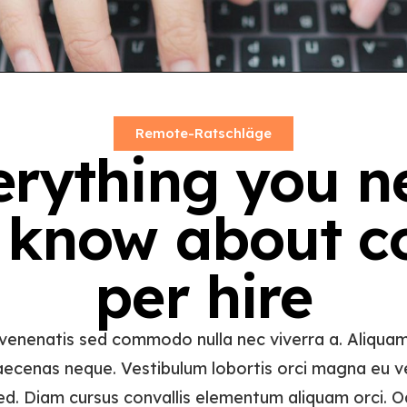
Remote-Ratschläge
erything you n
 know about c
per hire
 venenatis sed commodo nulla nec viverra a. Aliquam
aecenas neque. Vestibulum lobortis orci magna eu ve
ed. Diam cursus convallis elementum aliquam orci. O