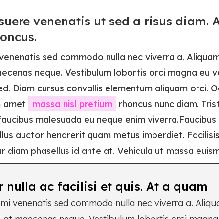
suere venenatis ut sed a risus diam. A
honcus.
 venenatis sed commodo nulla nec viverra a. Aliquam
aecenas neque. Vestibulum lobortis orci magna eu ve
ed. Diam cursus convallis elementum aliquam orci. O
m amet
massa nisl pretium
rhoncus nunc diam. Tris
 faucibus malesuada eu neque enim viverra.Faucibus 
lus auctor hendrerit quam metus imperdiet. Facilisis
r diam phasellus id ante at. Vehicula ut massa euis
r nulla ac facilisi et quis. At a quam
 mi venenatis sed commodo nulla nec viverra a. Aliqu
o at maecenas neque. Vestibulum lobortis orci magna 