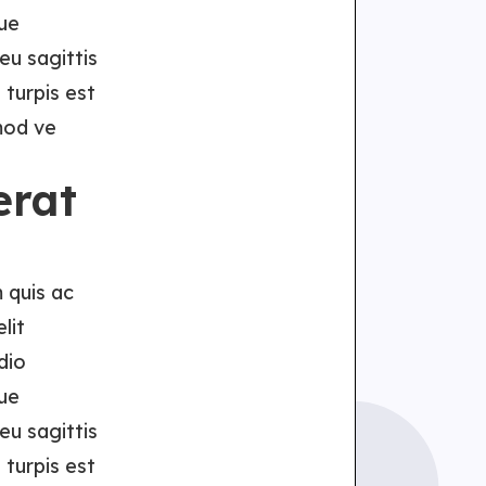
ue
eu sagittis
 turpis est
mod ve
erat
 quis ac
lit
dio
ue
eu sagittis
 turpis est