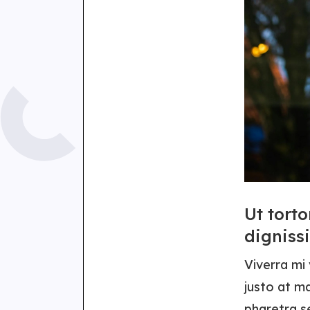
Ut torto
digniss
Viverra mi
justo at m
pharetra s