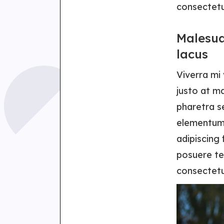
consectetu
Malesua
lacus
Viverra mi
justo at m
pharetra s
elementum 
adipiscing
posuere tel
consectetu