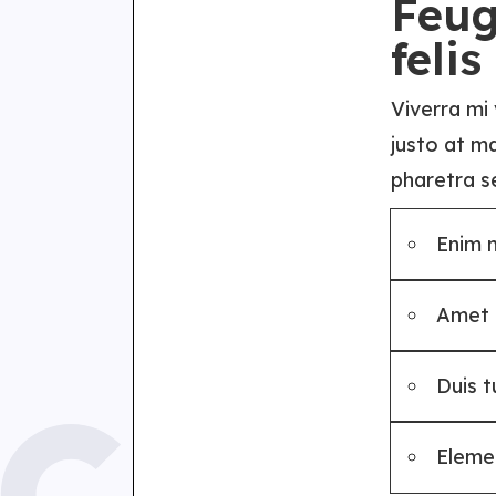
Feug
felis
Viverra mi
justo at m
pharetra s
Enim 
Amet a
Duis t
Eleme