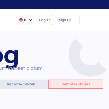
DE
Log In
Sign Up
og
ium laoreet dictum.
Remote-Fakten
Remote-Stories