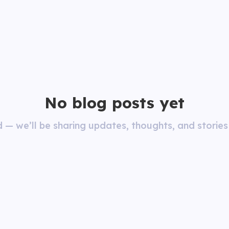
No blog posts yet
 — we’ll be sharing updates, thoughts, and stories