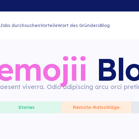
Jobs durchsuchen
Vorteile
Wort des Gründers
Blog
emojii
Bl
aesent viverra. Odio adipiscing arcu orci pret
Stories
Remote-Ratschläge