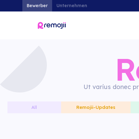
Bewerber
Unternehmen
R
Ut varius donec pr
All
Remojii-Updates